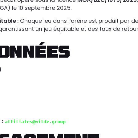
GA) le 10 septembre 2025.
table :
Chaque jeu dans l’arène est produit par de
 garantissant un jeu équitable et des taux de retour 
ONNÉES
d
 :
affiliates@wildz.group