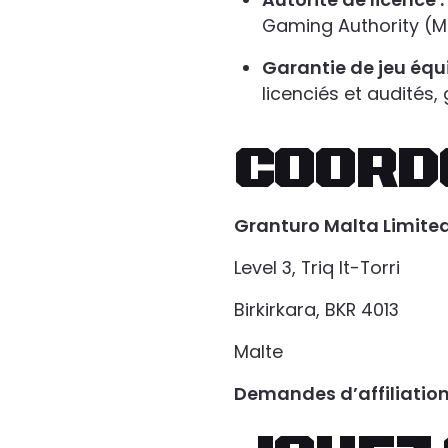
Gaming Authority (M
Garantie de jeu équi
licenciés et audités,
COORD
Granturo Malta Limite
Level 3, Triq It-Torri
Birkirkara, BKR 4013
Malte
Demandes d’affiliation