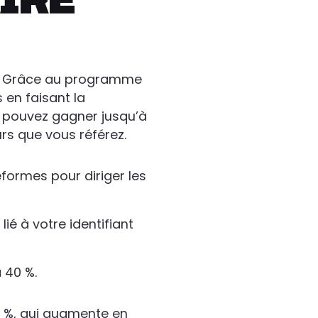
x? Grâce au programme
 en faisant la
s pouvez gagner jusqu’à
rs que vous référez.
eformes pour diriger les
é à votre identifiant
 40 %.
 %, qui augmente en