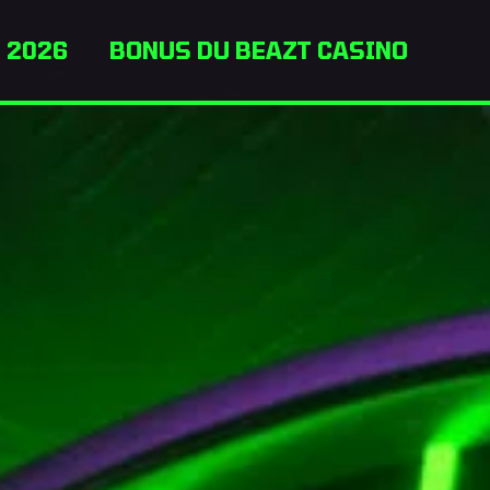
 2026
BONUS DU BEAZT CASINO