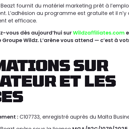
. Beazt fournit du matériel marketing prêt à l’empl
 L’adhésion au programme est gratuite et il n’y 
nt et efficace.
z-vous dès aujourd’hui sur
Wildzaffiliates.com
e
 Groupe Wildz. L’arène vous attend — c’est à vot
MATIONS SUR
ATEUR ET LES
CES
ement :
C107733, enregistré auprès du Malta Busine
Beazt opère sous la licence
MGA/B2C/1079/2025