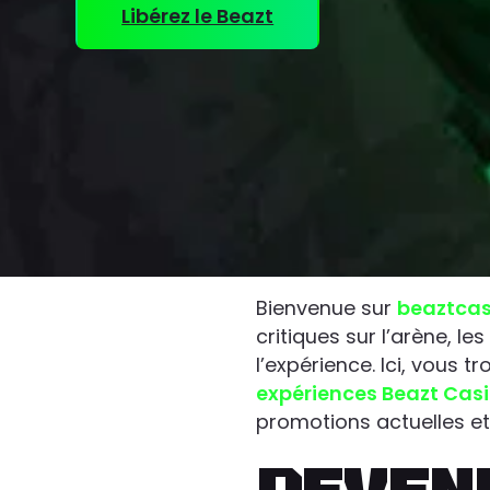
Libérez le Beazt
Bienvenue sur
beaztcas
critiques sur l’arène, l
l’expérience. Ici, vous t
expériences Beazt Cas
promotions actuelles et 
DEVEN