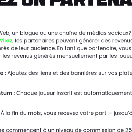
 Web, un blogue ou une chaîne de médias sociau
Wildz
, les partenaires peuvent générer des revenus
ès de leur audience. En tant que partenaire, vou
 les revenus générés mensuellement par les joueu
z :
Ajoutez des liens et des bannières sur vos plat
tum :
Chaque joueur inscrit est automatiquement li
À la fin du mois, vous recevez votre part — jusqu’à
res commencent à un niveau de commission de 25