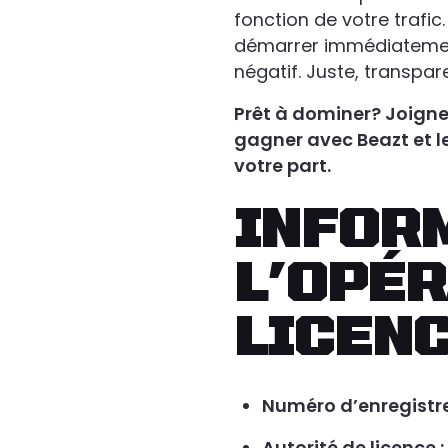
fonction de votre trafic
démarrer immédiatement.
négatif. Juste, transpare
Prêt à dominer? Joigne
gagner avec Beazt et le
votre part.
INFOR
L’OPÉR
LICEN
Numéro d’enregistr
Autorité de licence :